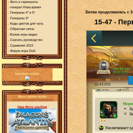
Фото и скриншоты
генерал Нова время
Битва продолжалась с 16
Генералы 4* и 5*
Генералы 3*
15-47 -
Пер
Коды цветов для чата
Обратная связь
Взлом игры видео
Скачать руководство
Cражения 2015
Форум игры DoA
translate online
Фото архив игры
Наш Фото альбом