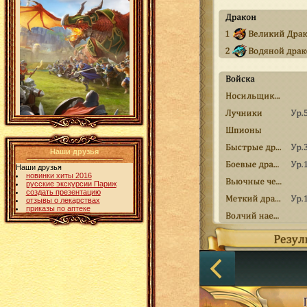
Наши друзья
Наши друзья
новинки хиты 2016
русские экскурсии Париж
создать презентацию
отзывы о лекарствах
приказы по аптеке