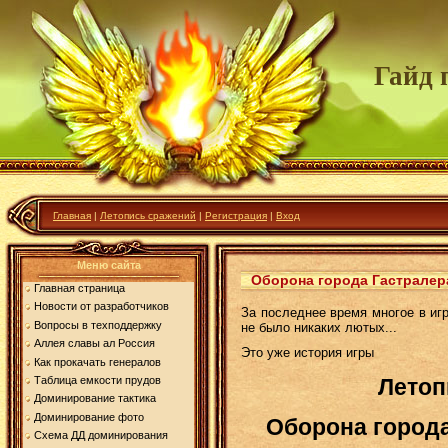
Гайд 
Главная
|
Летопись сражений
|
Регистрация
|
Вход
Меню сайта
Оборона города Гастралера
Главная страница
Новости от разработчиков
За последнее время многое в игр
Вопросы в техподдержку
не было никаких лютых...
Аллея славы ал Россия
Это уже история игры
Как прокачать генералов
Таблица емкости прудов
Летоп
Доминирование тактика
Доминирование фото
Оборона города
Схема ДД доминирования